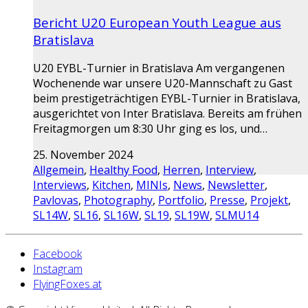
Bericht U20 European Youth League aus
Bratislava
U20 EYBL-Turnier in Bratislava Am vergangenen
Wochenende war unsere U20-Mannschaft zu Gast
beim prestigeträchtigen EYBL-Turnier in Bratislava,
ausgerichtet von Inter Bratislava. Bereits am frühen
Freitagmorgen um 8:30 Uhr ging es los, und…
25. November 2024
Allgemein
,
Healthy Food
,
Herren
,
Interview
,
Interviews
,
Kitchen
,
MINIs
,
News
,
Newsletter
,
Pavlovas
,
Photography
,
Portfolio
,
Presse
,
Projekt
,
SL14W
,
SL16
,
SL16W
,
SL19
,
SL19W
,
SLMU14
Facebook
Instagram
FlyingFoxes.at