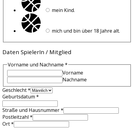
mein Kind.
mich und bin über 18 Jahre alt.
Daten SpielerIn / Mitglied
Vorname und Nachname
*
Vorname
Nachname
Vorname
Geschlecht
*
Mitgliedschaft
Geburtsdatum
*
zweiter
Straße und Hausnummer
*
Postleitzahl
*
Ort
*