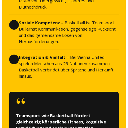
Risiko von Übergewicht, Diabetes und
Bluthochdruck.
Soziale Kompetenz
– Basketball ist Teamsport.
🤝
Du lernst Kommunikation, gegenseitige Rücksicht
und das gemeinsame Lösen von
Herausforderungen.
Integration & Vielfalt
– Bei Vienna United
🌍
spielen Menschen aus 29 Nationen zusammen.
Basketball verbindet über Sprache und Herkunft
hinaus.
Teamsport wie Basketball fördert
gleichzeitig körperliche Fitness, kognitive
Entwicklung und soziale Integration.